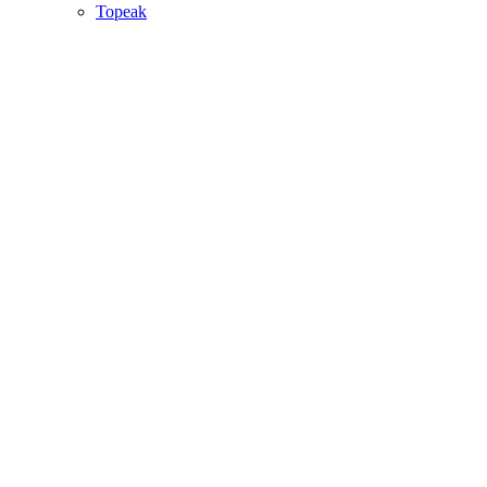
Topeak