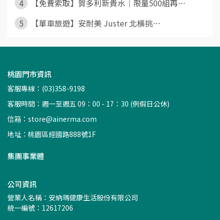
4
【免費索取】賀多利新貴水｜限量500組再⋯
5
【單車旅遊】安耐美 Juster 北橫挑⋯
桃園門市資訊
客服專線：(03)358-9198
客服時間：週一至週五 09：00 - 17：30 (例假日公休)
信箱：
store@ainerma.com
地址：桃園區經國路888號1F
集團事業體
公司資訊
營業人名稱：安納瑪健康生活股份有限公司
統一編號：12617206