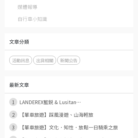
媒體報導
自行車小知識
文章分類
活動訊息
出貨相關
新聞公告
最新文章
1
LANDEREX藍鋭 & Lusitan⋯
2
【單車旅遊】踩風漫遊、山海輕旅
3
【單車旅遊】文化．知性．放鬆一日騎乘之旅