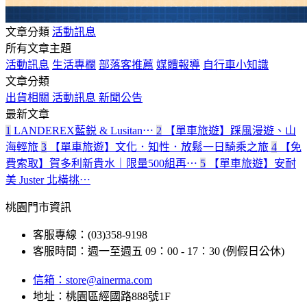
文章分類
活動訊息
所有文章主題
活動訊息
生活專欄
部落客推薦
媒體報導
自行車小知識
文章分類
出貨相關
活動訊息
新聞公告
最新文章
1
LANDEREX藍鋭 & Lusitan⋯
2
【單車旅遊】踩風漫遊、山
海輕旅
3
【單車旅遊】文化．知性．放鬆一日騎乘之旅
4
【免
費索取】賀多利新貴水｜限量500組再⋯
5
【單車旅遊】安耐
美 Juster 北橫挑⋯
桃園門市資訊
客服專線：(03)358-9198
客服時間：週一至週五 09：00 - 17：30 (例假日公休)
信箱：
store@ainerma.com
地址：桃園區經國路888號1F