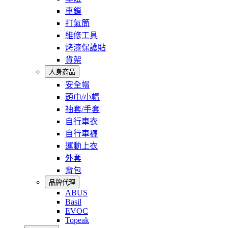
車鎖
打氣筒
維修工具
烤漆保護貼
貨架
人身商品
安全帽
頭巾/小帽
袖套/手套
自行車衣
自行車褲
運動上衣
外套
背包
品牌代理
ABUS
Basil
EVOC
Topeak