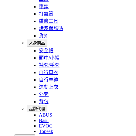
車鎖
打氣筒
維修工具
烤漆保護貼
貨架
人身商品
安全帽
頭巾/小帽
袖套/手套
自行車衣
自行車褲
運動上衣
外套
背包
品牌代理
ABUS
Basil
EVOC
Topeak