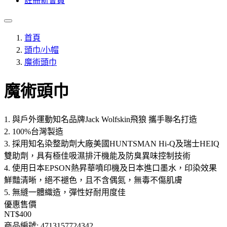
註冊新會員
首頁
頭巾/小帽
魔術頭巾
魔術頭巾
1. 與戶外運動知名品牌Jack Wolfskin飛狼 攜手聯名打造
2. 100%台灣製造
3. 採用知名染整助劑大廠美國HUNTSMAN Hi-Q及瑞士HEIQ
雙助劑，具有極佳吸濕排汗機能及防臭異味控制技術
4. 使用日本EPSON熱昇華噴印機及日本進口墨水，印染效果
鮮豔清晰，絕不褪色，且不含偶氮，無毒不傷肌膚
5. 無縫一體織造，彈性好耐用度佳
優惠售價
NT$400
商品編號:
4713157724342