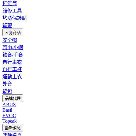
打氣筒
維修工具
烤漆保護貼
貨架
人身商品
安全帽
頭巾/小帽
袖套/手套
自行車衣
自行車褲
運動上衣
外套
背包
品牌代理
ABUS
Basil
EVOC
Topeak
最新消息
活動訊息