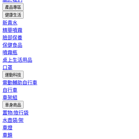
產品專區
健康生活
新貴水
精華噴霧
臉部保養
保健食品
噴霧瓶
桌上生活用品
口罩
運動科技
電動輔助自行車
自行車
車架組
車身商品
置物/旅行袋
水壺袋/架
車燈
車鎖