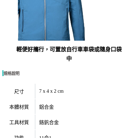
輕便好攜行，可置放自行車車袋或隨身口袋
中
規格說明
7 x 4 x 2 cm
尺寸
本體材質
鋁合金
工具材質
鉻釩合金
功能
11合1