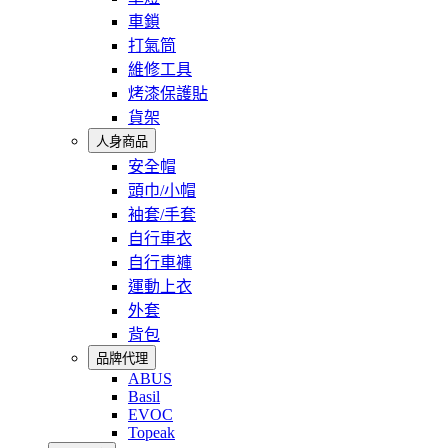
車鎖
打氣筒
維修工具
烤漆保護貼
貨架
人身商品
安全帽
頭巾/小帽
袖套/手套
自行車衣
自行車褲
運動上衣
外套
背包
品牌代理
ABUS
Basil
EVOC
Topeak