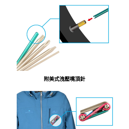
附美式洩壓嘴頂針