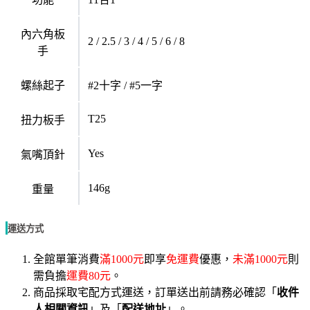
內六角板
2 / 2.5 / 3 / 4 / 5 / 6 / 8
手
螺絲起子
#2十字 / #5一字
T25
扭力板手
Yes
氣嘴頂針
146g
重量
運送方式
全館單筆消費
滿1000元
即享
免運費
優惠，
未滿1000元
則
需負擔
運費80元
。
商品採取宅配方式運送，訂單送出前請務必確認「
收件
人相關資訊
」及「
配送地址
」。