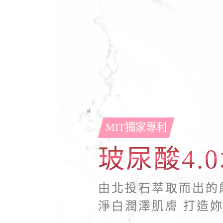
MIT獨家專利
玻尿酸4.
由北投石萃取而出的
淨白潤澤肌膚 打造