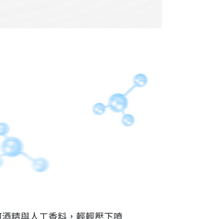
何酒精與人工香料，輕輕壓下噴