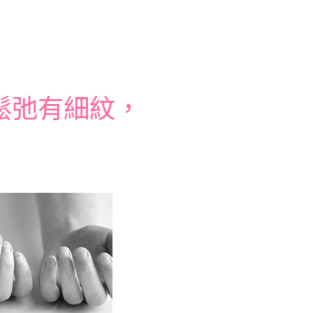
鬆弛有細紋，