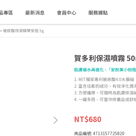
品專區
最新消息
會員中心
服務據點
 + 玻尿酸保濕精華安瓶 5g
賀多利保濕噴霧 50
肌膚補水再進化 -「安耐美小粉
1. MIT獨家專利玻尿酸4.0水膜磁
2. 富含珪素的成分，有效淨化潤
3. 方便攜帶，可隨時為肌膚保濕
4. 一罐多用，可當作保養品或舒
NT$680
商品編號:
4713157725820