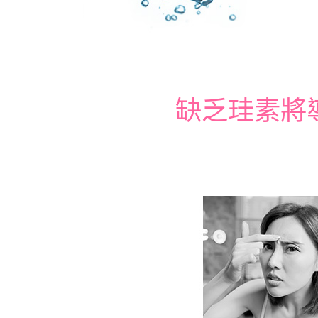
缺乏珪素將