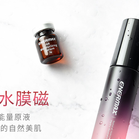
0水膜磁
能量原液
妳的自然美肌