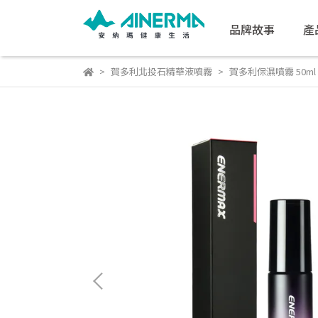
品牌故事
產
賀多利北投石精華液噴霧
賀多利保濕噴霧 50ml