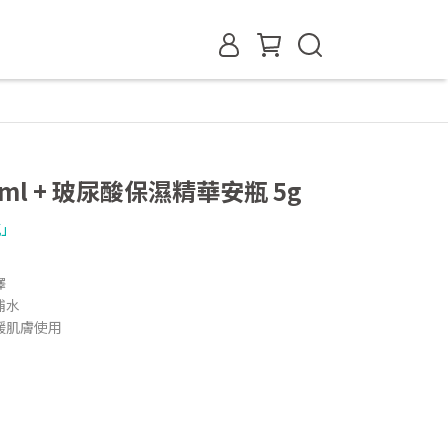
ml + 玻尿酸保濕精華安瓶 5g
瓶」
澤
補水
緩肌膚使用