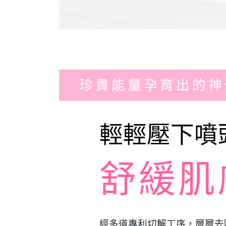
珍貴能量孕育出的神
輕輕壓下噴
舒緩肌
經多道專利切解工序，層層去