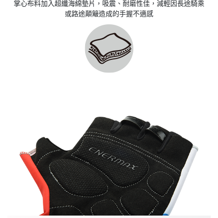
掌心布料加入超纖海綿墊片，吸震、耐磨性佳，減輕因長途騎乘
或路途顛簸造成的手握不適感