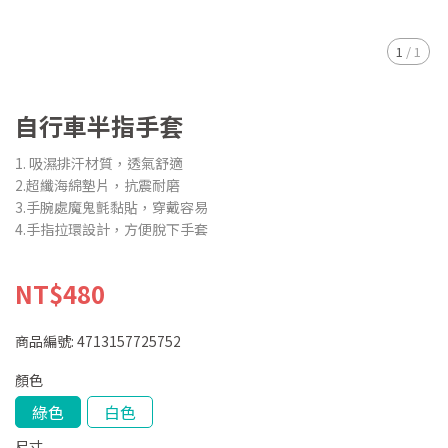
1
/
1
自行車半指手套
1. 吸濕排汗材質，透氣舒適
2.超纖海綿墊片，抗震耐磨
3.手腕處魔鬼氈黏貼，穿戴容易
4.手指拉環設計，方便脫下手套
NT$480
商品編號:
4713157725752
顏色
綠色
白色
尺寸