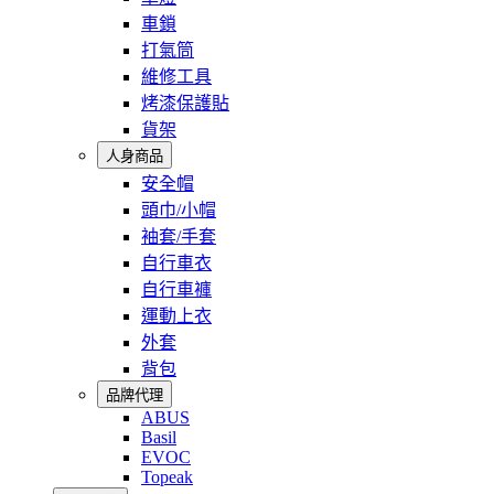
車鎖
打氣筒
維修工具
烤漆保護貼
貨架
人身商品
安全帽
頭巾/小帽
袖套/手套
自行車衣
自行車褲
運動上衣
外套
背包
品牌代理
ABUS
Basil
EVOC
Topeak