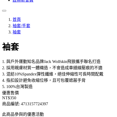
註冊新會員
首頁
袖套/手套
袖套
袖套
1. 與戶外運動知名品牌Jack Wolfskin飛狼攜手聯名打造
2. 採用親膚材質一體織造，不會造成車縫線壓痕的不適
3. 混紡10%Spandex彈性纖維，絕佳伸縮性可長時間配戴
4. 指扣設計避免收縮位移，且可包覆遮蔽手背
5. 100%台灣製造
優惠售價
NT$350
商品編號:
4713157724397
此商品參與的優惠活動