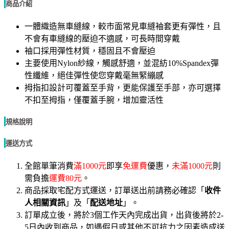
商品介紹
一體織造無車縫線，較市面常見車縫袖套更有彈性，且
不會有車縫線的壓迫不適感，可長時間穿戴
袖口採用彈性材質，穩固且不會壓迫
主要使用Nylon紗線，觸感舒適，並混紡10%Spandex彈
性纖維，絕佳彈性使您穿戴毫無緊繃感
拇指扣設計可覆蓋至手背，更能保護至手部，亦可選擇
不扣至拇指，僅覆蓋手腕，增加靈活性
規格說明
運送方式
全館單筆消費
滿1000元
即享
免運費
優惠，
未滿1000元
則
需負擔
運費80元
。
商品採取宅配方式運送，訂單送出前請務必確認「
收件
人相關資訊
」及「
配送地址
」。
訂單成立後，將於3個工作天內完成出貨，出貨後將於2-
5日內收到商品，如遇假日或其他不可抗力之因素造成送